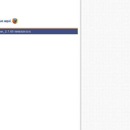
ue aqui
.
in_2.7.65
09/08/2026 02:41