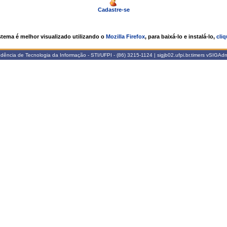
Cadastre-se
stema é melhor visualizado utilizando o
Mozilla Firefox
, para baixá-lo e instalá-lo,
cliq
ência de Tecnologia da Informação - STI/UFPI - (86) 3215-1124 | sigjb02.ufpi.br.timers
vSIGAdm