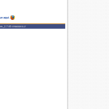
ue aqui
.
in_2.7.65
07/08/2026 01:17