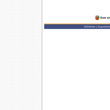
Este si
SIGAdmin | Superintend