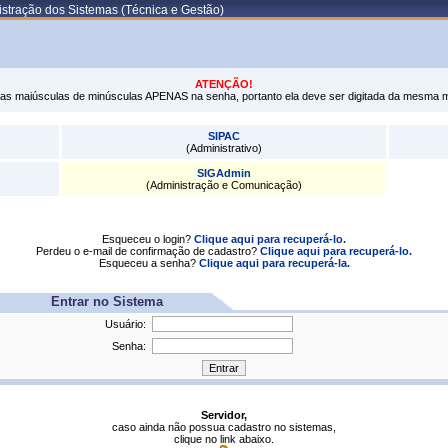
stração dos Sistemas (Técnica e Gestão)
ATENÇÃO!
tras maiúsculas de minúsculas APENAS na senha, portanto ela deve ser digitada da mesma 
SIPAC
(Administrativo)
SIGAdmin
(Administração e Comunicação)
Esqueceu o login?
Clique aqui para recuperá-lo.
Perdeu o e-mail de confirmação de cadastro?
Clique aqui para recuperá-lo.
Esqueceu a senha?
Clique aqui para recuperá-la.
Entrar no Sistema
Usuário:
Senha:
Servidor,
caso ainda não possua cadastro no sistemas,
clique no link abaixo.