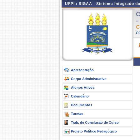
UFPI ›
SIGAA - Sistema Integrado d
C
-
C
C
Apresentação
Corpo Administrativo
Alunos Ativos
Calendário
Documentos
Turmas
Trab. de Conclusão de Curso
Projeto Político Pedagógico