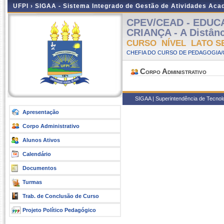
UFPI ›
SIGAA - Sistema Integrado de Gestão de Atividades Ac
CPEV/CEAD - EDUC
CRIANÇA - A Distânci
CURSO NÍVEL LATO S
CHEFIA DO CURSO DE PEDAGOGIA/
Corpo Administrativo
SIGAA | Superintendência de Tecnolog
Apresentação
Corpo Administrativo
Alunos Ativos
Calendário
Documentos
Turmas
Trab. de Conclusão de Curso
Projeto Político Pedagógico