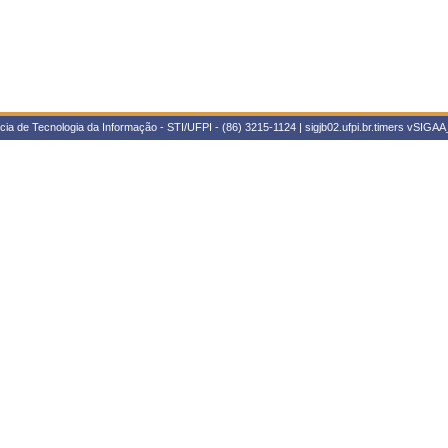
ia de Tecnologia da Informação - STI/UFPI - (86) 3215-1124 | sigjb02.ufpi.br.timers
vSIGAA_