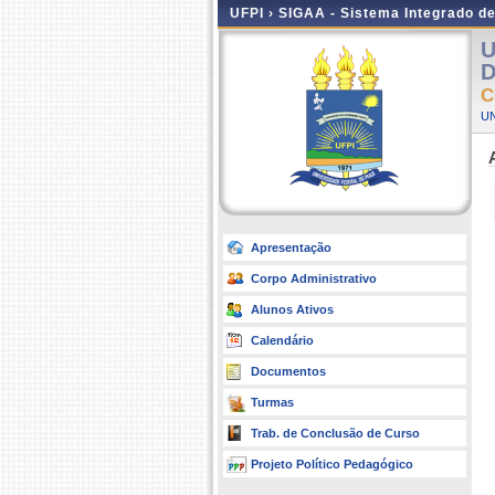
UFPI ›
SIGAA - Sistema Integrado d
U
D
C
UN
Apresentação
Corpo Administrativo
Alunos Ativos
Calendário
Documentos
Turmas
Trab. de Conclusão de Curso
Projeto Político Pedagógico