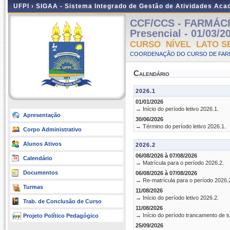
UFPI ›
SIGAA - Sistema Integrado de Gestão de Atividades Ac
CCF/CCS - FARMÁC
Presencial - 01/03/2
CURSO NÍVEL LATO S
COORDENAÇÃO DO CURSO DE FARM
Calendário
2026.1
01/01/2026
→ Início do período letivo 2026.1.
Apresentação
30/06/2026
→ Término do período letivo 2026.1.
Corpo Administrativo
Alunos Ativos
2026.2
06/08/2026 à 07/08/2026
Calendário
→ Matrícula para o período 2026.2.
Documentos
06/08/2026 à 07/08/2026
→ Re-matrícula para o período 2026.
Turmas
11/08/2026
→ Início do período letivo 2026.2.
Trab. de Conclusão de Curso
11/08/2026
→ Início do período trancamento de t
Projeto Político Pedagógico
25/09/2026