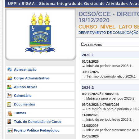
UFPI ›
SIGAA - Sistema Integrado de Gestão de Atividades Ac
DCSO/CCE - DIREITO 
19/12/2020
CURSO NÍVEL LATO S
DEPARTAMENTO DE COMUNICAÇÃO 
Calendário
2026.1
01/01/2026
→ Início do período letivo 2026.1.
Apresentação
30/06/2026
→ Término do período letivo 2026.1.
Corpo Administrativo
Alunos Ativos
2026.2
06/08/2026 à 07/08/2026
Calendário
→ Matrícula para o período 2026.2.
Documentos
06/08/2026 à 07/08/2026
→ Re-matrícula para o período 2026.
Turmas
11/08/2026
→ Início do período letivo 2026.2.
Trab. de Conclusão de Curso
11/08/2026
→ Início do período trancamento de t
Projeto Político Pedagógico
25/09/2026