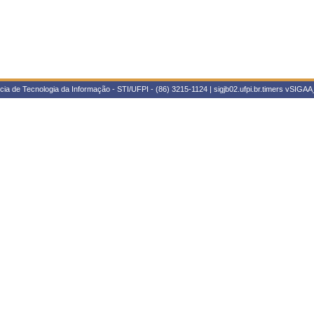
ia de Tecnologia da Informação - STI/UFPI - (86) 3215-1124 | sigjb02.ufpi.br.timers
vSIGAA_