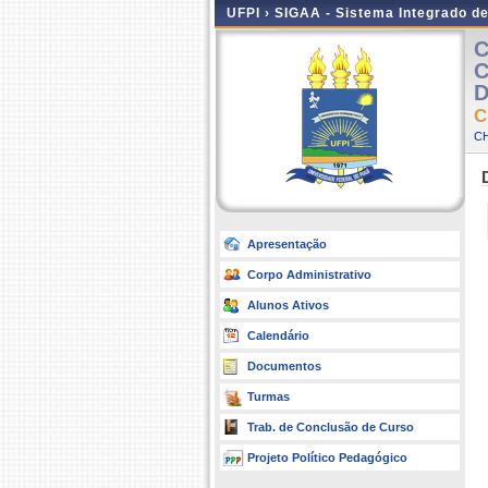
UFPI ›
SIGAA - Sistema Integrado d
C
C
D
C
CH
Apresentação
Corpo Administrativo
Alunos Ativos
Calendário
Documentos
Turmas
Trab. de Conclusão de Curso
Projeto Político Pedagógico