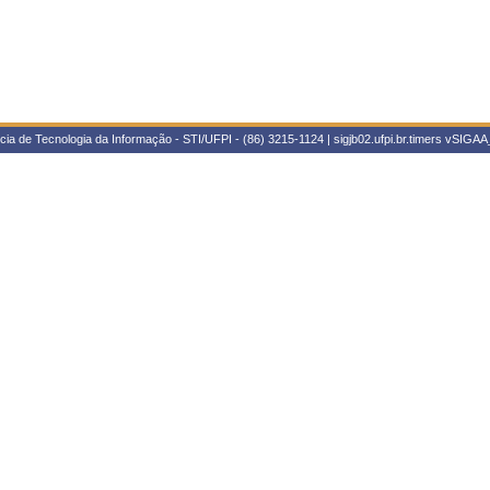
ia de Tecnologia da Informação - STI/UFPI - (86) 3215-1124 | sigjb02.ufpi.br.timers
vSIGAA_