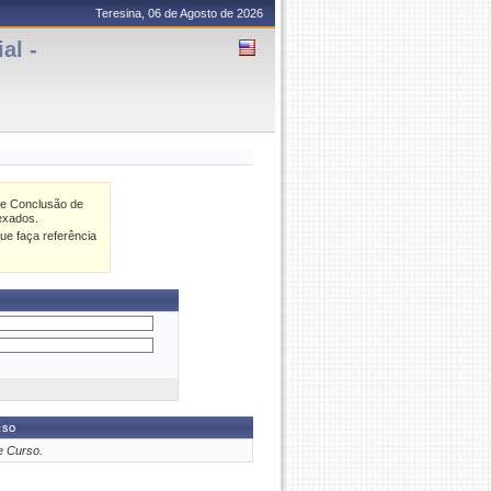
Teresina, 06 de Agosto de 2026
al -
de Conclusão de
exados.
ue faça referência
rso
e Curso.