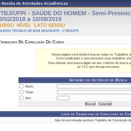
e Gestão de Atividades Acadêmicas
TBJ/UFPI - SAÚDE DO HOMEM - Semi-Presenci
0/02/2018 a 10/08/2019
URSO NÍVEL LATO SENSU
LEGIO TECNICO DE BOM JESUS/UFPI - CTBJ/UFPI
Trabalhos De Conclusão De Curso
Nesta página você poderá buscar todas os Trabalhos 
Curso publicados e que possuem seus trabalhos an
Para efetuar uma busca digite um dos critérios de busca q
ao TCC que deseja encontrar.
Informe os critérios de Busca
Aluno:
Título:
Ano:
Lista de Trabalhos de Conclusão de Cu
Não foi encontrada nenhum Trabalho de Conclusão d