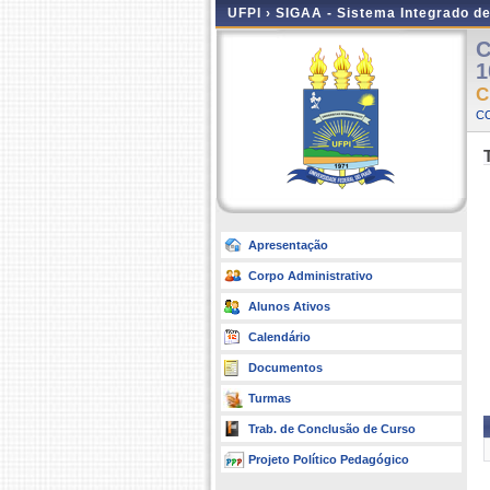
UFPI ›
SIGAA - Sistema Integrado d
C
1
C
CO
Apresentação
Corpo Administrativo
Alunos Ativos
Calendário
Documentos
Turmas
Trab. de Conclusão de Curso
Projeto Político Pedagógico