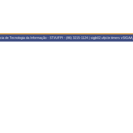
ia de Tecnologia da Informação - STI/UFPI - (86) 3215-1124 | sigjb02.ufpi.br.timers
vSIGAA_