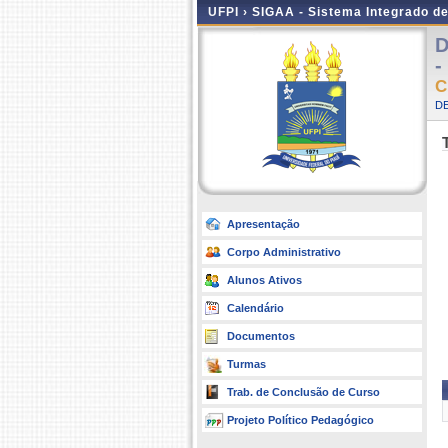
UFPI ›
SIGAA - Sistema Integrado d
D
-
C
DE
Apresentação
Corpo Administrativo
Alunos Ativos
Calendário
Documentos
Turmas
Trab. de Conclusão de Curso
Projeto Político Pedagógico