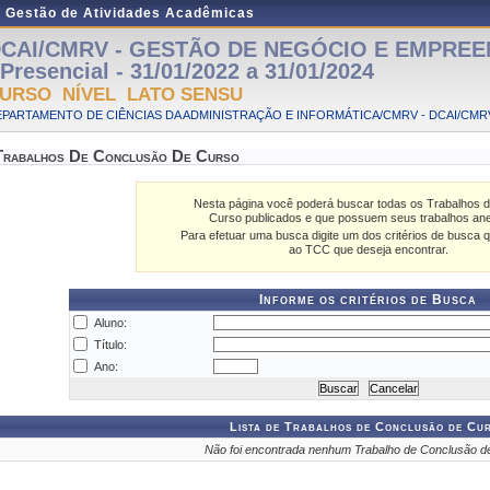
e Gestão de Atividades Acadêmicas
CAI/CMRV - GESTÃO DE NEGÓCIO E EMPRE
 Presencial - 31/01/2022 a 31/01/2024
URSO NÍVEL LATO SENSU
PARTAMENTO DE CIÊNCIAS DA ADMINISTRAÇÃO E INFORMÁTICA/CMRV - DCAI/CMR
Trabalhos De Conclusão De Curso
Nesta página você poderá buscar todas os Trabalhos 
Curso publicados e que possuem seus trabalhos an
Para efetuar uma busca digite um dos critérios de busca q
ao TCC que deseja encontrar.
Informe os critérios de Busca
Aluno:
Título:
Ano:
Lista de Trabalhos de Conclusão de Cu
Não foi encontrada nenhum Trabalho de Conclusão d