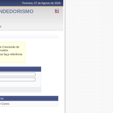
Teresina, 07 de Agosto de 2026
ENDEDORISMO
V
de Conclusão de
exados.
ue faça referência
rso
e Curso.