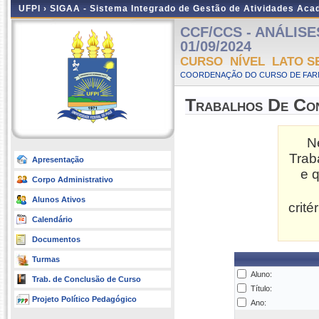
UFPI ›
SIGAA - Sistema Integrado de Gestão de Atividades Ac
CCF/CCS - ANÁLISES 
01/09/2024
CURSO NÍVEL LATO S
COORDENAÇÃO DO CURSO DE FARM
Trabalhos De Co
N
Trab
Apresentação
e 
Corpo Administrativo
Alunos Ativos
crit
Calendário
Documentos
Turmas
Aluno:
Trab. de Conclusão de Curso
Título:
Projeto Político Pedagógico
Ano: