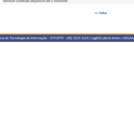
Nenhum conteúdo disponível até o momento
<< Voltar
ia de Tecnologia da Informação - STI/UFPI - (86) 3215-1124 | sigjb02.ufpi.br.timers
vSIGAA_