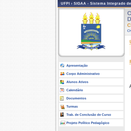
UFPI ›
SIGAA - Sistema Integrado d
C
D
C
C
Apresentação
Corpo Administrativo
Alunos Ativos
Calendário
Documentos
Turmas
Trab. de Conclusão de Curso
Projeto Político Pedagógico