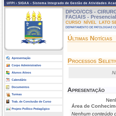
UFPI ›
SIGAA - Sistema Integrado de Gestão de Atividades Ac
DPCO/CCS - CIRUR
FACIAIS - Presencial
CURSO NÍVEL LATO S
DEPARTAMENTO DE PATOLOGIA E C
Últimas Notícias
Apresentação
Processos Seleti
Corpo Administrativo
N
Alunos Ativos
Calendário
Documentos
Apresentação
Turmas
Nenh
Trab. de Conclusão de Curso
Área de Conhecim
Projeto Político Pedagógico
Nenhum conteúdo d