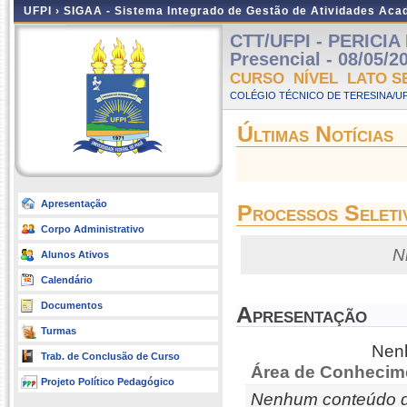
UFPI ›
SIGAA - Sistema Integrado de Gestão de Atividades Ac
CTT/UFPI - PERICIA
Presencial - 08/05/2
CURSO NÍVEL LATO S
COLÉGIO TÉCNICO DE TERESINA/UFP
Últimas Notícias
Apresentação
Processos Seleti
Corpo Administrativo
N
Alunos Ativos
Calendário
Documentos
Apresentação
Turmas
Nenh
Trab. de Conclusão de Curso
Área de Conhecim
Projeto Político Pedagógico
Nenhum conteúdo d