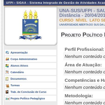
UFPI ›
SIGAA - Sistema Integrado de Gestão de Atividades Ac
UNA-SUS/UFPI - SA
Distância - 20/04/20
CURSO NÍVEL LATO S
UNIVERSIDADE ABERTA DO SUS DA U
Projeto Político
Perfil Profissional:
Apresentação
Nenhum conteúdo d
Corpo Administrativo
Área de Atuação:
Alunos Ativos
Nenhum conteúdo d
Calendário
Documentos
Competências e Ha
Turmas
Nenhum conteúdo d
Trab. de Conclusão de Curso
Metodologia:
Projeto Político Pedagógico
Nenhum conteúdo d