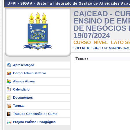
UFPI ›
SIGAA - Sistema Integrado de Gestão de Atividades Ac
CA/CEAD - CU
ENSINO DE E
DE NEGÓCIOS NA 
19/07/2024
CURSO NÍVEL LATO S
CHEFIA DO CURSO DE ADMINISTRAC
Turmas
Apresentação
Corpo Administrativo
Alunos Ativos
Calendário
Documentos
Turmas
Trab. de Conclusão de Curso
Projeto Político Pedagógico