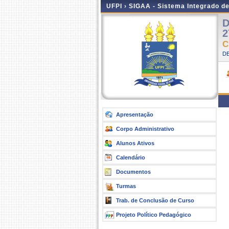
UFPI ›
SIGAA - Sistema Integrado d
D
2
C
DE
Apresentação
Corpo Administrativo
Alunos Ativos
Calendário
Documentos
Turmas
Trab. de Conclusão de Curso
Projeto Político Pedagógico