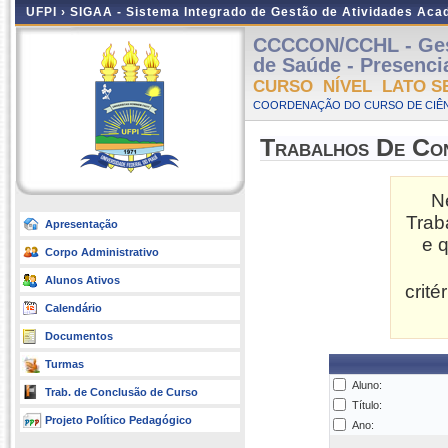
UFPI ›
SIGAA - Sistema Integrado de Gestão de Atividades Ac
CCCCON/CCHL - Gest
de Saúde - Presencia
CURSO NÍVEL LATO S
COORDENAÇÃO DO CURSO DE CIÊN
Trabalhos De Co
N
Trab
Apresentação
e 
Corpo Administrativo
Alunos Ativos
crit
Calendário
Documentos
Turmas
Aluno:
Trab. de Conclusão de Curso
Título:
Projeto Político Pedagógico
Ano: