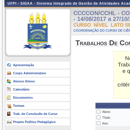
UFPI ›
SIGAA - Sistema Integrado de Gestão de Atividades Ac
CCCCON/CCHL - CON
- 14/08/2017 a 27/10
CURSO NÍVEL LATO S
COORDENAÇÃO DO CURSO DE CIÊN
Trabalhos De Co
N
Trab
Apresentação
e 
Corpo Administrativo
Alunos Ativos
crit
Calendário
Documentos
Turmas
Aluno:
Trab. de Conclusão de Curso
Título:
Projeto Político Pedagógico
Ano: