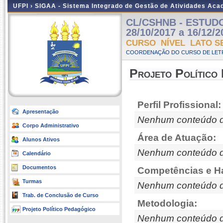
UFPI ›
SIGAA - Sistema Integrado de Gestão de Atividades Ac
CL/CSHNB - ESTUDOS
28/10/2017 a 16/12/2
CURSO NÍVEL LATO S
COORDENAÇÃO DO CURSO DE LETR
Projeto Político
Perfil Profissional:
Apresentação
Nenhum conteúdo d
Corpo Administrativo
Área de Atuação:
Alunos Ativos
Nenhum conteúdo d
Calendário
Documentos
Competências e Ha
Turmas
Nenhum conteúdo d
Trab. de Conclusão de Curso
Metodologia:
Projeto Político Pedagógico
Nenhum conteúdo d