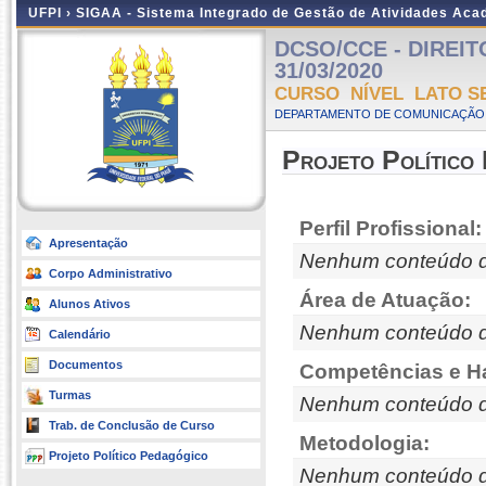
UFPI ›
SIGAA - Sistema Integrado de Gestão de Atividades Ac
DCSO/CCE - DIREITO 
31/03/2020
CURSO NÍVEL LATO S
DEPARTAMENTO DE COMUNICAÇÃO 
Projeto Político
Perfil Profissional:
Apresentação
Nenhum conteúdo d
Corpo Administrativo
Área de Atuação:
Alunos Ativos
Nenhum conteúdo d
Calendário
Documentos
Competências e Ha
Turmas
Nenhum conteúdo d
Trab. de Conclusão de Curso
Metodologia:
Projeto Político Pedagógico
Nenhum conteúdo d