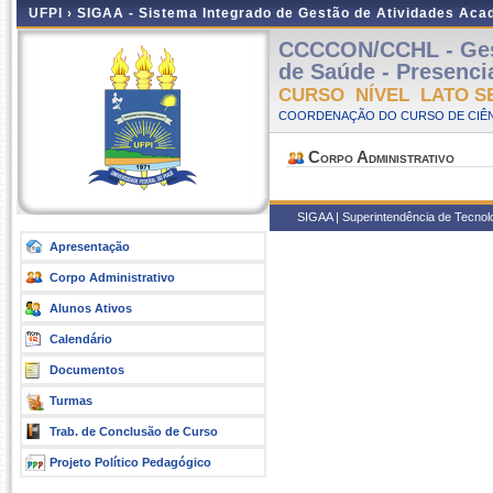
UFPI ›
SIGAA - Sistema Integrado de Gestão de Atividades Ac
CCCCON/CCHL - Gest
de Saúde - Presencia
CURSO NÍVEL LATO S
COORDENAÇÃO DO CURSO DE CIÊN
Corpo Administrativo
SIGAA | Superintendência de Tecnolog
Apresentação
Corpo Administrativo
Alunos Ativos
Calendário
Documentos
Turmas
Trab. de Conclusão de Curso
Projeto Político Pedagógico