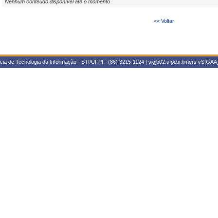
Nenhum conteúdo disponível até o momento
<< Voltar
ia de Tecnologia da Informação - STI/UFPI - (86) 3215-1124 | sigjb02.ufpi.br.timers
vSIGAA_