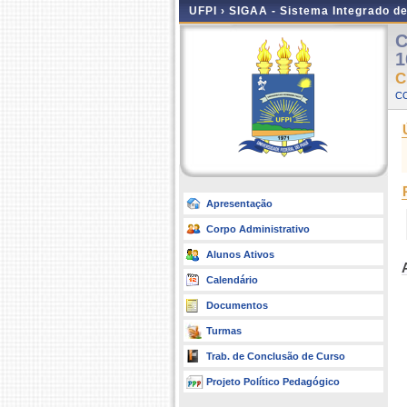
UFPI ›
SIGAA - Sistema Integrado d
C
1
C
C
Apresentação
Corpo Administrativo
Alunos Ativos
Calendário
Documentos
Turmas
Trab. de Conclusão de Curso
Projeto Político Pedagógico